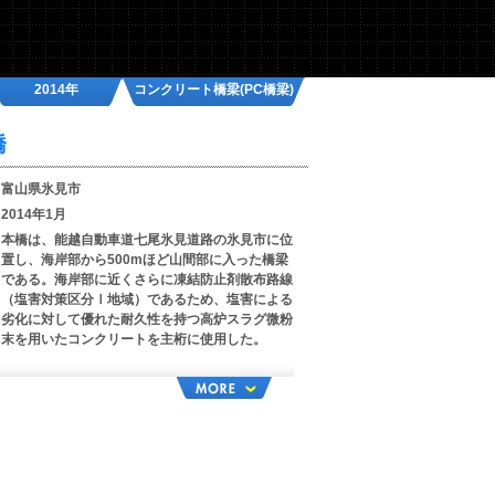
2014年
コンクリート橋梁(PC橋梁)
橋
富山県氷見市
2014年1月
本橋は、能越自動車道七尾氷見道路の氷見市に位
置し、海岸部から500mほど山間部に入った橋梁
である。海岸部に近くさらに凍結防止剤散布路線
（塩害対策区分Ⅰ地域）であるため、塩害による
劣化に対して優れた耐久性を持つ高炉スラグ微粉
末を用いたコンクリートを主桁に使用した。