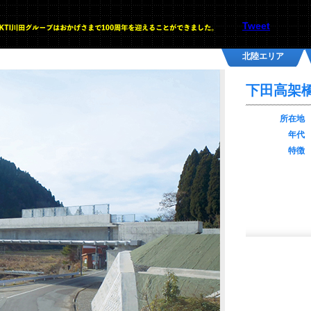
Tweet
北陸エリア
下田高架
所在地
年代
特徴